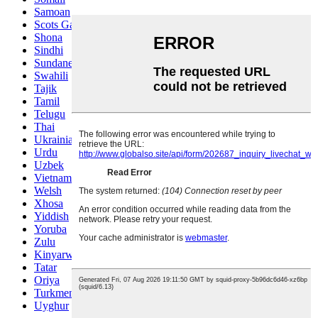
Samoan
Scots Gaelic
Shona
Sindhi
Sundanese
Swahili
Tajik
Tamil
Telugu
Thai
Ukrainian
Urdu
Uzbek
Vietnamese
Welsh
Xhosa
Yiddish
Yoruba
Zulu
Kinyarwanda
Tatar
Oriya
Turkmen
Uyghur