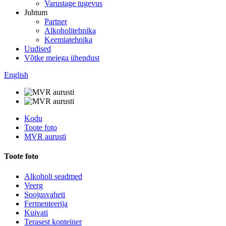
Varustage tugevus
Juhtum
Partner
Alkoholitehnika
Keemiatehnika
Uudised
Võtke meiega ühendust
English
Kodu
Toote foto
MVR aurusti
Toote foto
Alkoholi seadmed
Veerg
Soojusvaheti
Fermenteerija
Kuivati
Terasest konteiner