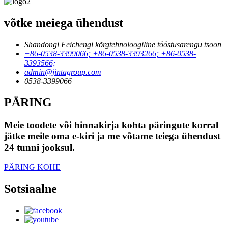
võtke meiega ühendust
Shandongi Feichengi kõrgtehnoloogiline tööstusarengu tsoon
+86-0538-3399066; +86-0538-3393266; +86-0538-
3393566;
admin@jintagroup.com
0538-3399066
PÄRING
Meie toodete või hinnakirja kohta päringute korral
jätke meile oma e-kiri ja me võtame teiega ühendust
24 tunni jooksul.
PÄRING KOHE
Sotsiaalne