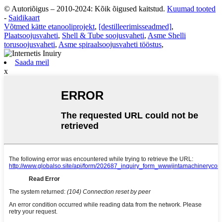
© Autoriõigus – 2010-2024: Kõik õigused kaitstud.
Kuumad tooted
-
Saidikaart
Võtmed kätte etanooliprojekt
,
[destilleerimisseadmed]
,
Plaatsoojusvaheti
,
Shell & Tube soojusvaheti
,
Asme Shelli
torusoojusvaheti
,
Asme spiraalsoojusvaheti tööstus
,
Saada meil
x