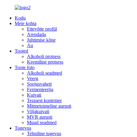
Kodu
Meie kohta
Ettevõtte profiil
Arendada
Juhtimise kõne
Au
Tooted
Alkoholi protsess
Keemiline protsess
Toote foto
Alkoholi seadmed
Veerg
Soojusvaheti
Fermenteerija
Kuivati
Terasest konteiner
Mitmetoimeline aurusti
Viljakuivati
MVR aurusti
Muud seadmed
Tugevus
Tehniline tugevus