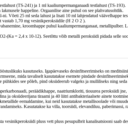
estlahust (TS-241) ja 1 ml kaaliumpermanganaadi testlahust (TS-193).
lakmusele happeline. Orgaanilise aine puhul on see plahvatusohtlik.
i. Võeti 25 ml seda lahust ja lisati 10 ml lahjendatud väävelhappe testl
vastab 1,70 mg vesinikperoksiidile (H 2 O 2 ).
 vabanemine, kroomhappe puhul kaaliumpermanganaat, metallipulber. Lag
(Ka = 2,4 x 10-12). Seetõttu võib metalli peroksiidi pidada selle soo
tööstuslikuks kasutuseks. Igapäevaseks desinfitseerimiseks on meditsiini
mseene, mida tavaliselt kasutatakse esemete pindade desinfitseerimiseks
le pühkides see põleb, pind oksüdeerub valgeks ja mulliliseks ning seda
erkarbonaadi, peräädikhappe, naatriumkloriti, tiouurea peroksiidi jne, 
na ja oksüdeerijana tiraami ja 40 liitri antibakteriaalsete ainete tootmis
kmetallide eemaldamine, kui neid kasutatakse metallisoolade või muude
andamiseks. Kasutatakse ka villa, toorsiidi, elevandiluu, paberimassi, r
 vesinikperoksiidi pluss vett pluss pesupulbrit kanalisatsiooni saab desin