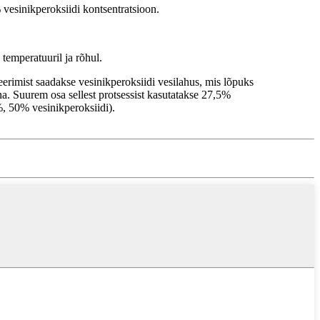
 vesinikperoksiidi kontsentratsioon.
temperatuuril ja rõhul.
erimist saadakse vesinikperoksiidi vesilahus, mis lõpuks
ina. Suurem osa sellest protsessist kasutatakse 27,5%
%, 50% vesinikperoksiidi).