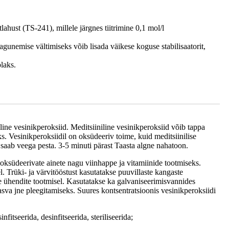
ahust (TS-241), millele järgnes tiitrimine 0,1 mol/l
unemise vältimiseks võib lisada väikese koguse stabilisaatorit,
laks.
line vesinikperoksiid. Meditsiiniline vesinikperoksiid võib tappa
. Vesinikperoksiidil on oksüdeeriv toime, kuid meditsiinilise
 saab veega pesta. 3-5 minuti pärast Taasta algne nahatoon.
oksüdeerivate ainete nagu viinhappe ja vitamiinide tootmiseks.
el. Trüki- ja värvitööstust kasutatakse puuvillaste kangaste
 ühendite tootmisel. Kasutatakse ka galvaniseerimisvannides
asva jne pleegitamiseks. Suures kontsentratsioonis vesinikperoksiidi
fitseerida, desinfitseerida, steriliseerida;