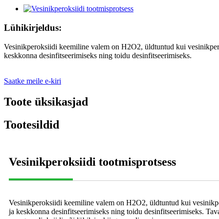
Lühikirjeldus:
Vesinikperoksiidi keemiline valem on H2O2, üldtuntud kui vesinikperok
keskkonna desinfitseerimiseks ning toidu desinfitseerimiseks.
Saatke meile e-kiri
Toote üksikasjad
Tootesildid
Vesinikperoksiidi tootmisprotsess
Vesinikperoksiidi keemiline valem on H2O2, üldtuntud kui vesinikpero
ja keskkonna desinfitseerimiseks ning toidu desinfitseerimiseks. Tav