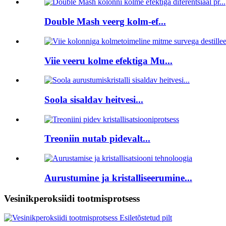
Double Mash veerg kolm-ef...
Viie veeru kolme efektiga Mu...
Soola sisaldav heitvesi...
Treoniin nutab pidevalt...
Aurustumine ja kristalliseerumine...
Vesinikperoksiidi tootmisprotsess