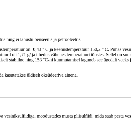
ris ning ei lahustu benseenis ja petrooleetris.
mistemperatuur on -0,43 ° C ja keemistemperatuur 150,2 ° C. Puhas ves
il oli 1,71 g/ ja tihedus vähenes temperatuuri tõustes. Sellel on suure
iselt stabiilne ning 153 °C-ni kuumutamisel laguneb see ägedalt veeks 
da kasutatakse üldiselt oksüdeeriva ainena.
eva vesiniksulfiidiga, moodustades musta pliisulfiidi, mida saab pesta ve