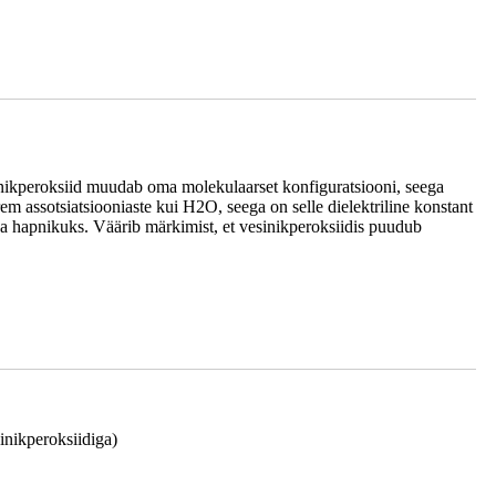
inikperoksiid muudab oma molekulaarset konfiguratsiooni, seega
m assotsiatsiooniaste kui H2O, seega on selle dielektriline konstant
ja hapnikuks. Väärib märkimist, et vesinikperoksiidis puudub
sinikperoksiidiga)