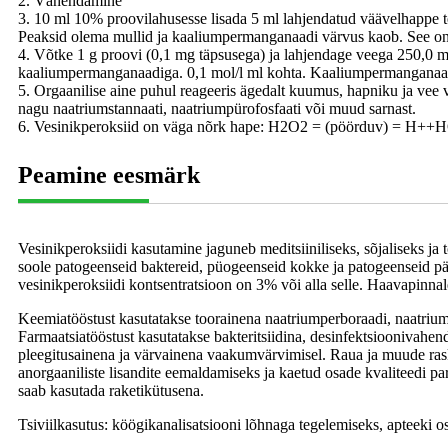
2. Vähendamine
3. 10 ml 10% proovilahusesse lisada 5 ml lahjendatud väävelhappe t
Peaksid olema mullid ja kaaliumpermanganaadi värvus kaob. See on 
4. Võtke 1 g proovi (0,1 mg täpsusega) ja lahjendage veega 250,0 ml-n
kaaliumpermanganaadiga. 0,1 mol/l ml kohta. Kaaliumpermanganaat 
5. Orgaanilise aine puhul reageeris ägedalt kuumus, hapniku ja vee
nagu naatriumstannaati, naatriumpürofosfaati või muud sarnast.
6. Vesinikperoksiid on väga nõrk hape: H2O2 = (pöörduv) = H++HO2-
Peamine eesmärk
Vesinikperoksiidi kasutamine jaguneb meditsiiniliseks, sõjaliseks ja 
soole patogeenseid baktereid, püogeenseid kokke ja patogeenseid pär
vesinikperoksiidi kontsentratsioon on 3% või alla selle. Haavapinna
Keemiatööstust kasutatakse toorainena naatriumperboraadi, naatriump
Farmaatsiatööstust kasutatakse bakteritsiidina, desinfektsioonivahendi
pleegitusainena ja värvainena vaakumvärvimisel. Raua ja muude ras
anorgaaniliste lisandite eemaldamiseks ja kaetud osade kvaliteedi par
saab kasutada raketikütusena.
Tsiviilkasutus: köögikanalisatsiooni lõhnaga tegelemiseks, apteeki osta