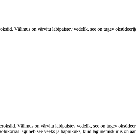
siid. Välimus on värvitu läbipaistev vedelik, see on tugev oksüdeerija, 
ksiid. Välimus on värvitu läbipaistev vedelik, see on tugev oksüdeerija
aolukorras laguneb see veeks ja hapnikuks, kuid lagunemiskiirus on äärmi