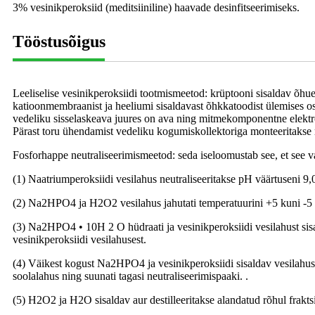
3% vesinikperoksiid (meditsiiniline) haavade desinfitseerimiseks.
Tööstusõigus
Leeliselise vesinikperoksiidi tootmismeetod: krüptooni sisaldav õhue
katioonmembraanist ja heeliumi sisaldavast õhkkatoodist ülemises o
vedeliku sisselaskeava juures on ava ning mitmekomponentne elektrood
Pärast toru ühendamist vedeliku kogumiskollektoriga monteeritaks
Fosforhappe neutraliseerimismeetod: seda iseloomustab see, et see va
(1) Naatriumperoksiidi vesilahus neutraliseeritakse pH väärtusen
(2) Na2HPO4 ja H2O2 vesilahus jahutati temperatuurini +5 kuni 
(3) Na2HPO4 • 10H 2 O hüdraati ja vesinikperoksiidi vesilahust sisa
vesinikperoksiidi vesilahusest.
(4) Väikest kogust Na2HPO4 ja vesinikperoksiidi sisaldav vesilahus 
soolalahus ning suunati tagasi neutraliseerimispaaki. .
(5) H2O2 ja H2O sisaldav aur destilleeritakse alandatud rõhul frak