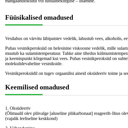
mangaandioksiidi või lühilainekiirguse – lisamine.
Füüsikalised omadused
Vesilahus on värvitu läbipaistev vedelik, lahustub vees, alkoholis, eet
Puhas vesinikperoksiid on helesinine viskoosne vedelik, mille sula
muutub ka sulamistemperatuur. Tahke aine tihedus külmumistemperatuur
ja keemispunkt kõrgemad kui vees. Puhas vesinikperoksiid on suhtel
molekulidevaheline vesinikside.
Vesinikperoksiidil on tugev orgaanilisi aineid oksüdeeriv toime ja se
Keemilised omadused
1. Oksüdeeriv
(Õlimaalil olev pliivalge [aluseline pliikarbonaat] reageerib õhus ol
(vajalik leeliseline keskkond)