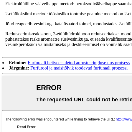
Elektrolüütiline väävelhappe meetod: peroksodiväävelhappe saamiseks
2-etüüloksiimi meetod: tööstusliku tootmise peamine meetod on 2-et
Jõud reageerib vesinikuga katalüsaatori toimel, moodustades 2-etüü
Redutseerimisreaktsioon, 2-etüülhüdrokinoon redutseeritakse, moodus
puhastatakse raske aromaatse süsivesinikuga, et saada kvalifitseeritu
vesinikperoksiidi valmistamiseks ja destilleerimisel on võimalik saa
Eelmine:
Furfuraali heitvee suletud aurustusringluse uus protsess
Järgmine:
Furfurool ja maisitõlvik toodavad furfuraali protsessi