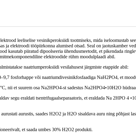
lektrood leeliselise vesinikperoksiidi tootmiseks, mida iseloomustab see
sas ja elektroodi tööpiirkonna alumised otsad. Seal on jaotuskamber v
 kasutab piiratud dipoolseeria ühendusmeetodit, et pikendada ringleva a
e mitmekomponendiline elektroodide rühm moodulplaadi abil.
lmistatakse naatriumperoksiidi vesilahusest järgmiste etappide abil:
i 9,0–9,7 fosforhappe või naatriumdivesinikfosfaadiga NaH2PO4, et m
-5 °C, nii et suurem osa Na2HPO4-st sadestus Na2HPO4•10H2O hüdraa
ldav segu eraldati tsentrifugaalseparaatoris, et eraldada Na 2HPO 4 •1
aurustati aurustis, saades H2O2 ja H2O sisaldava auru ning põhjast las
tsioneerivalt, et saada umbes 30% H2O2 produkti.