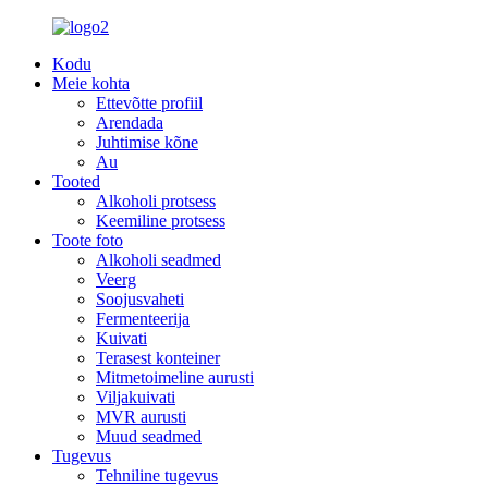
Kodu
Meie kohta
Ettevõtte profiil
Arendada
Juhtimise kõne
Au
Tooted
Alkoholi protsess
Keemiline protsess
Toote foto
Alkoholi seadmed
Veerg
Soojusvaheti
Fermenteerija
Kuivati
Terasest konteiner
Mitmetoimeline aurusti
Viljakuivati
MVR aurusti
Muud seadmed
Tugevus
Tehniline tugevus