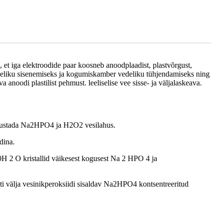
, et iga elektroodide paar koosneb anoodplaadist, plastvõrgust,
edeliku sisenemiseks ja kogumiskamber vedeliku tühjendamiseks ning
noodi plastilist pehmust. leeliselise vee sisse- ja väljalaskeava.
oodustada Na2HPO4 ja H2O2 vesilahus.
dina.
0H 2 O kristallid väikesest kogusest Na 2 HPO 4 ja
ti välja vesinikperoksiidi sisaldav Na2HPO4 kontsentreeritud