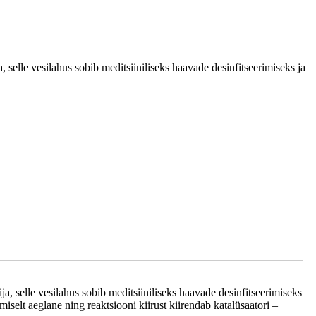
selle vesilahus sobib meditsiiniliseks haavade desinfitseerimiseks ja
, selle vesilahus sobib meditsiiniliseks haavade desinfitseerimiseks
selt aeglane ning reaktsiooni kiirust kiirendab katalüsaatori –