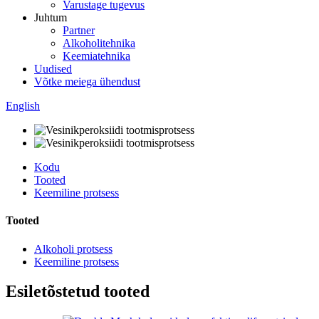
Varustage tugevus
Juhtum
Partner
Alkoholitehnika
Keemiatehnika
Uudised
Võtke meiega ühendust
English
Kodu
Tooted
Keemiline protsess
Tooted
Alkoholi protsess
Keemiline protsess
Esiletõstetud tooted